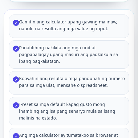
Gamitin ang calculator upang gawing malinaw,
✓
nauulit na resulta ang mga value ng input.
Panatilihing nakikita ang mga unit at
✓
pagpapalagay upang masuri ang pagkalkula sa
ibang pagkakataon.
Kopyahin ang resulta o mga pangunahing numero
✓
para sa mga ulat, mensahe o spreadsheet.
I-reset sa mga default kapag gusto mong
✓
ihambing ang isa pang senaryo mula sa isang
malinis na estado.
Ang mga calculator ay tumatakbo sa browser at
✓