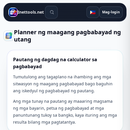
Mga tool sa paghahanap
🇵🇭
Inettools.net
Mag-login
Planner ng maagang pagbabayad ng
utang
Pautang ng dagdag na calculator sa
pagbabayad
Tumutulong ang tagaplano na ihambing ang mga
sitwasyon ng maagang pagbabayad bago baguhin
ang iskedyul ng pagbabayad ng pautang.
Ang mga tunay na pautang ay maaaring magsama
ng mga bayarin, petsa ng pagbabayad at mga
panuntunang tukoy sa bangko, kaya ituring ang mga
resulta bilang mga pagtatantya.