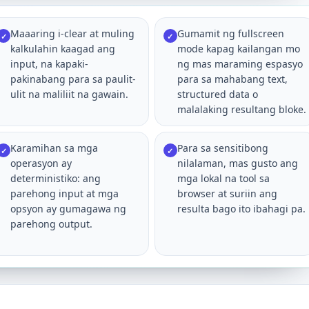
Maaaring i-clear at muling
Gumamit ng fullscreen
✓
✓
kalkulahin kaagad ang
mode kapag kailangan mo
input, na kapaki-
ng mas maraming espasyo
pakinabang para sa paulit-
para sa mahabang text,
ulit na maliliit na gawain.
structured data o
malalaking resultang bloke.
Karamihan sa mga
Para sa sensitibong
✓
✓
operasyon ay
nilalaman, mas gusto ang
deterministiko: ang
mga lokal na tool sa
parehong input at mga
browser at suriin ang
opsyon ay gumagawa ng
resulta bago ito ibahagi pa.
parehong output.