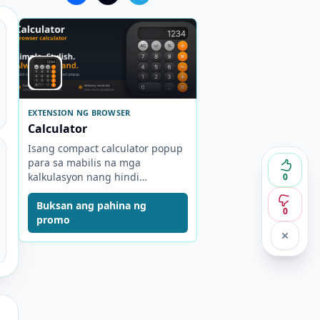
EXTENSION NG BROWSER
Calculator
Isang compact calculator popup
para sa mabilis na mga
kalkulasyon nang hindi
0
nagbubukas ng hiwalay na tab.
Buksan ang pahina ng
0
promo