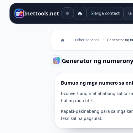
Mga
Inettools.net
Mga contact
/
Other services
/
Generator ng 
Generator ng numeron
Bumuo ng mga numero sa onl
I-convert ang mahahabang salita 
huling mga titik.
Kapaki-pakinabang para sa mga kar
teknikal na pagsulat.