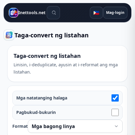
Mga tool sa paghahanap
🇵🇭
Inettools.net
Mag-login
Taga-convert ng listahan
Taga-convert ng listahan
Linisin, i-deduplicate, ayusin at i-reformat ang mga
listahan.
Mga natatanging halaga
Pagbukud-bukurin
Format