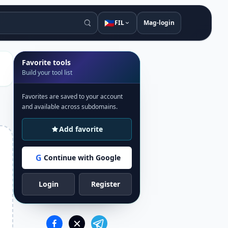
🇵🇭
FIL
Mag-login
Favorite tools
Build your tool list
Favorites are saved to your account
and available across subdomains.
Add favorite
G
Continue with Google
Login
Register