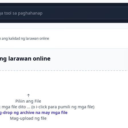
 tool sa paghahanap
n ang kalidad ng larawan online
ng larawan online
↑
Piliin ang File
mga file dito ... (o i-click para pumili ng mga file)
-drop ng archive na may mga file
Mag-upload ng file