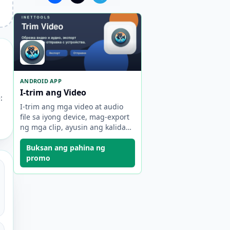
ANDROID APP
I-trim ang Video
:
I-trim ang mga video at audio
file sa iyong device, mag-export
ng mga clip, ayusin ang kalidad,
at ibahagi ang resulta.
Buksan ang pahina ng
promo