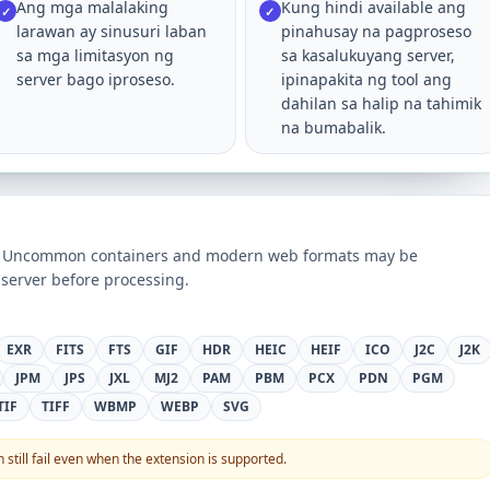
Ang mga malalaking
Kung hindi available ang
✓
✓
larawan ay sinusuri laban
pinahusay na pagproseso
sa mga limitasyon ng
sa kasalukuyang server,
server bago iproseso.
ipinapakita ng tool ang
dahilan sa halip na tahimik
na bumabalik.
ts. Uncommon containers and modern web formats may be
server before processing.
EXR
FITS
FTS
GIF
HDR
HEIC
HEIF
ICO
J2C
J2K
JPM
JPS
JXL
MJ2
PAM
PBM
PCX
PDN
PGM
TIF
TIFF
WBMP
WEBP
SVG
still fail even when the extension is supported.