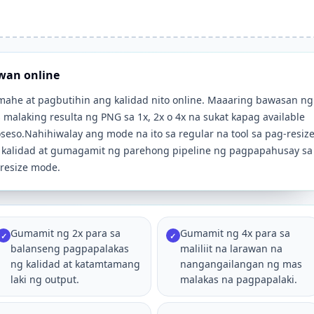
wan online
ahe at pagbutihin ang kalidad nito online. Maaaring bawasan ng
 malaking resulta ng PNG sa 1x, 2x o 4x na sukat kapag available
eso.Nahihiwalay ang mode na ito sa regular na tool sa pag-resize
g kalidad at gumagamit ng parehong pipeline ng pagpapahusay sa
 resize mode.
Gumamit ng 2x para sa
Gumamit ng 4x para sa
✓
✓
balanseng pagpapalakas
maliliit na larawan na
ng kalidad at katamtamang
nangangailangan ng mas
laki ng output.
malakas na pagpapalaki.