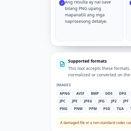
Ang resulta ay nai-save
✓
bilang PNG upang
mapanatili ang mga
naprosesong detalye.
Supported formats
This tool accepts these forma
normalized or converted on the 
IMAGES
APNG
AVIF
BMP
DDS
DPX
JPC
JPE
JPEG
JPG
JP2
JPF
PNG
PNM
PPM
PSD
TGA
A damaged file or a non-standard codec can 