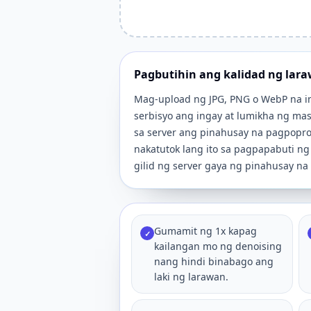
Pagbutihin ang kalidad ng lara
Mag-upload ng JPG, PNG o WebP na im
serbisyo ang ingay at lumikha ng mas
sa server ang pinahusay na pagpopros
nakatutok lang ito sa pagpapabuti n
gilid ng server gaya ng pinahusay na
Gumamit ng 1x kapag
✓
kailangan mo ng denoising
nang hindi binabago ang
laki ng larawan.