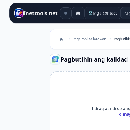
Mga
Inettools.net
Mga contact
/
Mga tool sa larawan
/
Pagbutihi
Pagbutihin ang kalidad 
I-drag at i-drop ang 
o mag