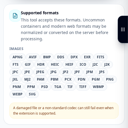
Supported formats
This tool accepts these formats. Uncommon
containers and modern web formats may be
normalized or converted on the server before
processing.
IMAGES
APNG
AVIF
BMP
DDS
DPX
EXR
FITS
FTS
GIF
HDR
HEIC
HEIF
ICO
J2C
J2K
JPC
JPE
JPEG
JPG
JP2
JPF
JPM
JPS
JXL
MJ2
PAM
PBM
PCX
PDN
PGM
PNG
PNM
PPM
PSD
TGA
TIF
TIFF
WBMP
WEBP
SVG
A damaged file or a non-standard codec can still fail even when
the extension is supported.