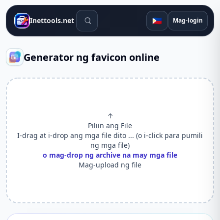
Mga tool sa paghahanap
🇵🇭
Inettools.net
Mag-login
Generator ng favicon online
↑
Piliin ang File
I-drag at i-drop ang mga file dito ... (o i-click para pumili
ng mga file)
o mag-drop ng archive na may mga file
Mag-upload ng file