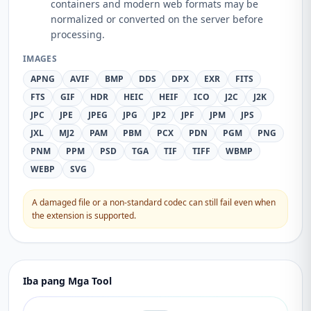
containers and modern web formats may be
normalized or converted on the server before
processing.
IMAGES
APNG
AVIF
BMP
DDS
DPX
EXR
FITS
FTS
GIF
HDR
HEIC
HEIF
ICO
J2C
J2K
JPC
JPE
JPEG
JPG
JP2
JPF
JPM
JPS
JXL
MJ2
PAM
PBM
PCX
PDN
PGM
PNG
PNM
PPM
PSD
TGA
TIF
TIFF
WBMP
WEBP
SVG
A damaged file or a non-standard codec can still fail even when
the extension is supported.
Iba pang Mga Tool