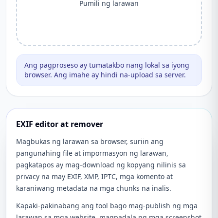
Pumili ng larawan
Ang pagproseso ay tumatakbo nang lokal sa iyong
browser. Ang imahe ay hindi na-upload sa server.
EXIF editor at remover
Magbukas ng larawan sa browser, suriin ang
pangunahing file at impormasyon ng larawan,
pagkatapos ay mag-download ng kopyang nilinis sa
privacy na may EXIF, XMP, IPTC, mga komento at
karaniwang metadata na mga chunks na inalis.
Kapaki-pakinabang ang tool bago mag-publish ng mga
larawan sa mga website, magpadala ng mga screenshot