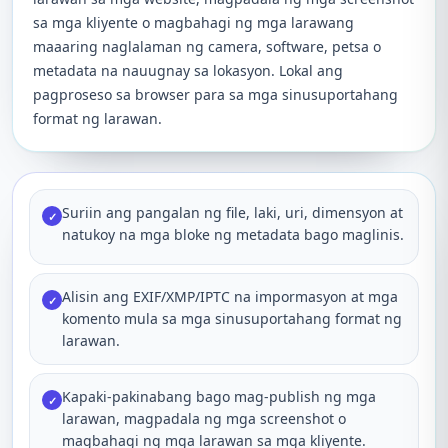
sa mga kliyente o magbahagi ng mga larawang
maaaring naglalaman ng camera, software, petsa o
metadata na nauugnay sa lokasyon. Lokal ang
pagproseso sa browser para sa mga sinusuportahang
format ng larawan.
Suriin ang pangalan ng file, laki, uri, dimensyon at
✓
natukoy na mga bloke ng metadata bago maglinis.
Alisin ang EXIF/XMP/IPTC na impormasyon at mga
✓
komento mula sa mga sinusuportahang format ng
larawan.
Kapaki-pakinabang bago mag-publish ng mga
✓
larawan, magpadala ng mga screenshot o
magbahagi ng mga larawan sa mga kliyente.