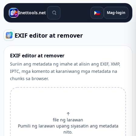
Mga tool sa paghahanap
🇵🇭
Inettools.net
Mag-login
EXIF editor at remover
EXIF editor at remover
Suriin ang metadata ng imahe at alisin ang EXIF, XMP,
IPTC, mga komento at karaniwang mga metadata na
chunks sa browser.
↑
file ng larawan
Pumili ng larawan upang siyasatin ang metadata
nito.